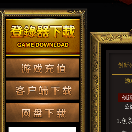
创新
游
创
公
1.