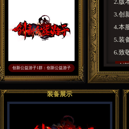
2.
3.
4.
5.
6.
创
创新公益游子1群：创新公益游子
公
【充值
装备展示
【充
【福
【福