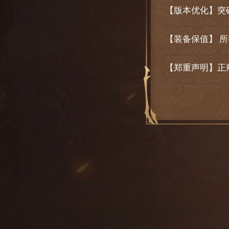
【版本优化】突
复古新玩法，地
【装备保值】 
【郑重声明】正
定开放