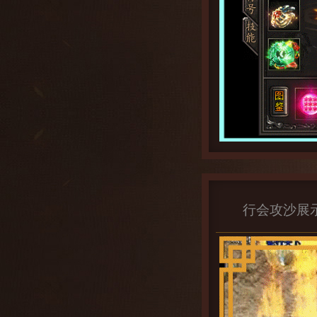
行会攻沙展